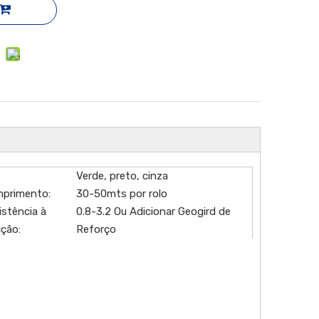
Verde, preto, cinza
primento:
30-50mts por rolo
istência à
0.8-3.2 Ou Adicionar Geogird de
cção:
Reforço