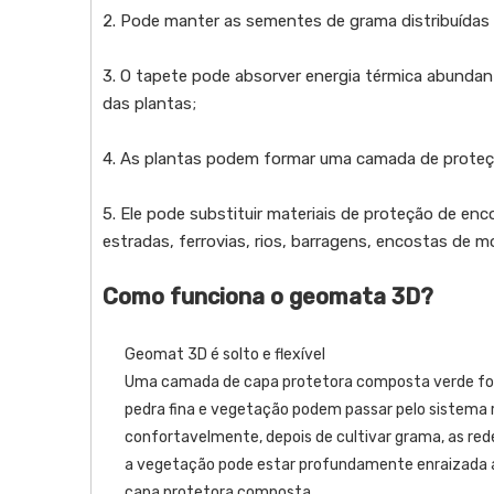
2. Pode manter as sementes de grama distribuídas 
3. O tapete pode absorver energia térmica abunda
das plantas;
4. As plantas podem formar uma camada de proteçã
5. Ele pode substituir materiais de proteção de en
estradas, ferrovias, rios, barragens, encostas de m
Como funciona o geomata 3D?
Geomat 3D é solto e flexível
Uma camada de capa protetora composta verde fort
pedra fina e vegetação podem passar pelo sistema r
confortavelmente, depois de cultivar grama, as red
a vegetação pode estar profundamente enraizada a
capa protetora composta.