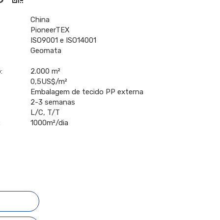
China
PioneerTEX
ISO9001 e ISO14001
Geomata
:
2.000 m²
0,5US$/m²
Embalagem de tecido PP externa
2-3 semanas
L/C, T/T
:
1000m²/dia