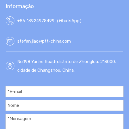
Informação
+86-13924978499（WhatsApp）
stefan.jiao@ptt-china.com
No.198 Yunhe Road: distrito de Zhonglou, 213000,
cidade de Changzhou, China.