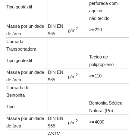
perfurada com
Tipo geotêxtil
agulha
não tecido
Massa por unidade
DIN EN
2
>=220
g/m
de área
965
Camada
Transportadora
Tecido de
Tipo geotêxtil
polipropileno
Massa por unidade
DIN EN
2
>=110
g/m
de área
965
Camada de
Bentonita
Bentonita Sódica
Tipo
Natural (Pó)
Massa por unidade
DIN EN
2
>=4000
g/m
de área
965
ASTM