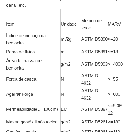
canal, etc.
Método de
Item
Unidade
MARV
teste
Índice de inchaço da
ml/2g
ASTM D5890
>=20
bentonita
Perda de fluido
ml
ASTM D5891
<=18
Área de massa de
g/m2
ASTM D5993
>=4000
bentonita
ASTM D
Força de casca
N
>=55
4632
ASTM D
Agarrar Força
N
>=600
4632
<=5.0E-
Permeabilidade(D=100cm)
EM
ASTM D5887
12
Massa geotêxtil não tecida
g/m2
ASTM D5261
>=180
Geotêxtil tecido
g/m2
ASTM D5261
>=110