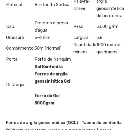
Palavra-
argila
Material:
Bentonita Sódica
chave:
geossintética
de bentonita
Projetos à prova
Uso:
Peso:
5.000 g/m²
d’água
Grossura:
5-6 mm
Largura:
5.8
Quantidade
1000 metros
Comprimento:
30m (Normal)
mínima:
quadrados
Porta:
Porto de Nanquim
,
Gcl Bentonita
Forros de argila
geossintética Gcl
Destaque:
,
forro do Gcl
5000gsm
Forros de argila geossintética (GCL) - Tapete de bentonita