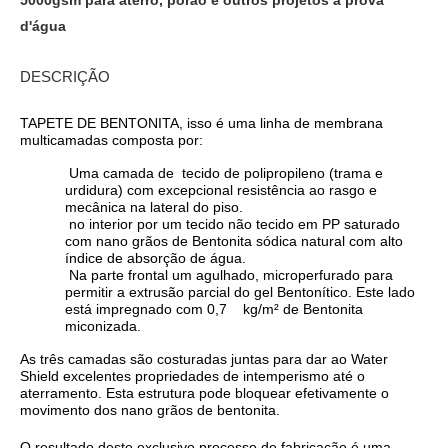
5000gsm para aterro, porão e outros projetos à prova
d'água
DESCRIÇÃO
TAPETE DE BENTONITA,
isso é
uma linha de membrana
multicamadas composta por:
Uma camada de
tecido de polipropileno (trama e
urdidura) com excepcional resistência ao rasgo e
mecânica na lateral do piso.
no interior por um tecido não tecido em PP saturado
com nano grãos de Bentonita sódica natural com alto
índice de absorção de água.
Na parte frontal um agulhado, microperfurado para
permitir a extrusão parcial do gel Bentonítico. Este lado
está impregnado com 0,7 kg/m² de Bentonita
miconizada.
As três camadas são costuradas juntas para dar ao Water
Shield excelentes propriedades de intemperismo até o
aterramento. Esta estrutura pode bloquear efetivamente o
movimento dos nano grãos de bentonita.
O resultado deste exclusivo processo de fabricação é uma