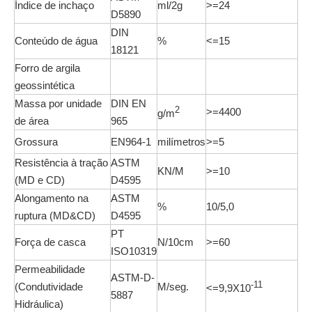
Índice de inchaço
ml/2g
>=24
D5890
DIN
Conteúdo de água
%
<=15
18121
Forro de argila
geossintética
Massa por unidade
DIN EN
2
>=4400
g/m
de área
965
Grossura
EN964-1
milímetros
>=5
Resistência à tração
ASTM
KN/M
>=10
(MD e CD)
D4595
Alongamento na
ASTM
%
10/5,0
ruptura (MD&CD)
D4595
PT
Força de casca
N/10cm
>=60
ISO10319
Permeabilidade
ASTM-D-
-11
(Condutividade
M/seg.
<=9,9X10
5887
Hidráulica)