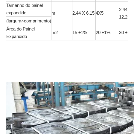
Tamanho do painel
2,44 X
expandido
m
2,44 X 6,15
4X5
12,29
(largura×comprimento)
Área do Painel
m2
15 ±1%
20 ±1%
30 ±1%
Expandido