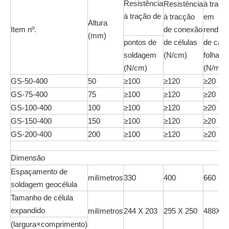
Resistência
Resistência
à traçã
à tração de
à tracção
em
Altura
Item nº.
de conexão
rendim
(mm)
pontos de
de células
de cad
soldagem
(N/cm)
folha
(N/cm)
(N/mpa
GS-50-400
50
≥100
≥120
≥20
GS-75-400
75
≥100
≥120
≥20
GS-100-400
100
≥100
≥120
≥20
GS-150-400
150
≥100
≥120
≥20
GS-200-400
200
≥100
≥120
≥20
Dimensão
Espaçamento de
milímetros
330
400
660
soldagem geocélula
Tamanho de célula
expandido
milímetros
244 X 203
295 X 250
488X40
(largura×comprimento)