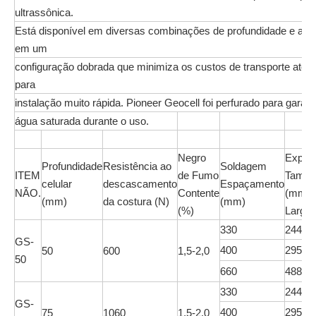
ultrassônica.
Está disponível em diversas combinações de profundidade e abertu
em um
configuração dobrada que minimiza os custos de transporte até o 
para
instalação muito rápida. Pioneer Geocell foi perfurado para garant
água saturada durante o uso.
Negro
Expan
Profundidade
Resistência ao
Soldagem
ITEM
de Fumo
Tamanh
celular
descascamento
Espaçamento
NÃO.
Contente
(mm)
(mm)
da costura (N)
(mm)
(%)
Largo
330
244X2
GS-
400
295X2
50
600
1,5-2,0
50
660
488X4
330
244X2
GS-
400
295X2
75
1060
1,5-2,0