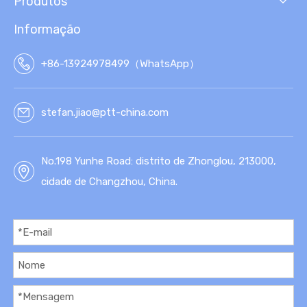
Produtos
SSI
NTÉ
Informação
TIC
A
+86-13924978499（WhatsApp）
stefan.jiao@ptt-china.com
No.198 Yunhe Road: distrito de Zhonglou, 213000,
cidade de Changzhou, China.