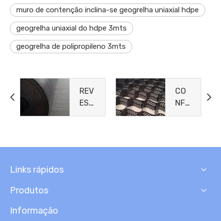
muro de contenção inclina-se geogrelha uniaxial hdpe
geogrelha uniaxial do hdpe 3mts
geogrelha de polipropileno 3mts
REV
CO
EST
NFI
IME
NA
NTO
MEN
S
TO
DE
CEL
ARG
ULA
Links rápidos
ILA
R
GEO
Produtos
SSI
NTÉ
Informação