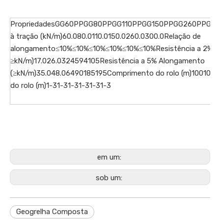
PropriedadesGG60PPGG80PPGG110PPGG150PPGG260PPGG30
à tração (kN/m)60.080.0110.0150.0260.0300.0Relação de
alongamento≤10%≤10%≤10%≤10%≤10%≤10%Resistência a 2% d
≥kN/m)17.026.0324594105Resistência a 5% Alongamento
(≥kN/m)35.048.06490185195Comprimento do rolo (m)100100
do rolo (m)1-31-31-31-31-31-3
em um:
sob um:
Geogrelha Composta