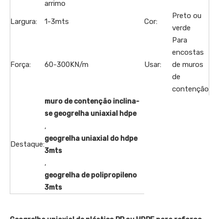
arrimo
Preto ou
Largura:
1-3mts
Cor:
verde
Para
encostas
Força:
60-300KN/m
Usar:
de muros
de
contenção
muro de contenção inclina-
se geogrelha uniaxial hdpe
,
geogrelha uniaxial do hdpe
Destaque:
3mts
,
geogrelha de polipropileno
3mts