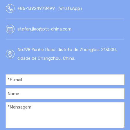
TIC
A
+86-13924978499（WhatsApp）
stefan.jiao@ptt-china.com
No.198 Yunhe Road: distrito de Zhonglou, 213000,
cidade de Changzhou, China.