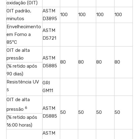
oxidação (OIT)
OIT padrão,
ASTM
100
100
100
100
minutos
D3895
Envelhecimento
ASTM
em Forno a
D5721
85°C
OIT de alta
pressão
ASTM
80
80
80
80
D5885
(% retido após
90 dias)
Resistência UV
GRI
5
GM11
OIT de alta
6
ASTM
pressão
50
50
50
50
D5885
(% retido após
16:00 horas)
ASTM