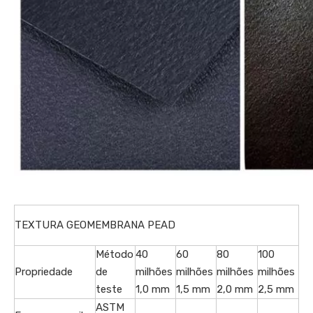
TEXTURA GEOMEMBRANA PEAD
Método
40
60
80
100
Propriedade
de
milhões
milhões
milhões
milhões
teste
1,0 mm
1,5 mm
2,0 mm
2,5 mm
ASTM