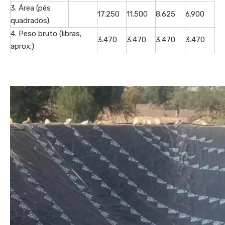
3. Área (pés
17.250
11.500
8.625
6.900
quadrados):
4. Peso bruto (libras,
3.470
3.470
3.470
3.470
aprox.)