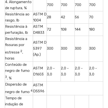
4. Alongamento
700
700
700
700
de ruptura, %
Resistência ao
ASTM D
28
42
56
70
rasgo, lb
1004
Resistência à
ASTM
72
108
144
180
perfuração, lb
D4833
Resistência a
ASTM D
fissuras por
5397
300
300
300
300
2
estresse
,
(Ap.)
horas
Conteúdo de
ASTM
2,0 -
2,0 -
2,0 -
2,0 -
negro de fumo
D1603
3,0
3,0
3,0
3,0
3
, %
Dispersão de
ASTM
4
D5596
negro de fumo
Tempo de
indução de