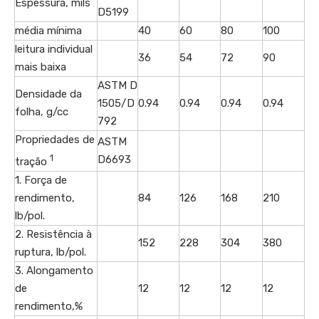
Espessura, mils
D5199
média mínima
40
60
80
100
leitura individual
36
54
72
90
mais baixa
ASTM D
Densidade da
1505/D
0.94
0.94
0.94
0.94
folha, g/cc
792
Propriedades de
ASTM
1
D6693
tração
1. Força de
rendimento,
84
126
168
210
lb/pol.
2. Resistência à
152
228
304
380
ruptura, lb/pol.
3. Alongamento
de
12
12
12
12
rendimento,%