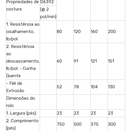
Propriedades de
D6392
costura
(@ 2
pol/min)
1. Resistência ao
cisalhamento,
80
120
160
200
lb/pol.
2. Resistência
ao
descascamento,
60
91
121
151
lb/pol. - Cunha
Quente
- Filé de
52
78
104
130
Extrusão
Dimensões do
rolo
1. Largura (pés):
23
23
23
23
2. Comprimento
750
500
375
300
(pés)