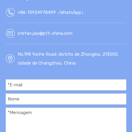
+86-13924978499（WhatsApp）
stefan.jiao@ptt-china.com
No.198 Yunhe Road: distrito de Zhonglou, 213000,
cidade de Changzhou, China.