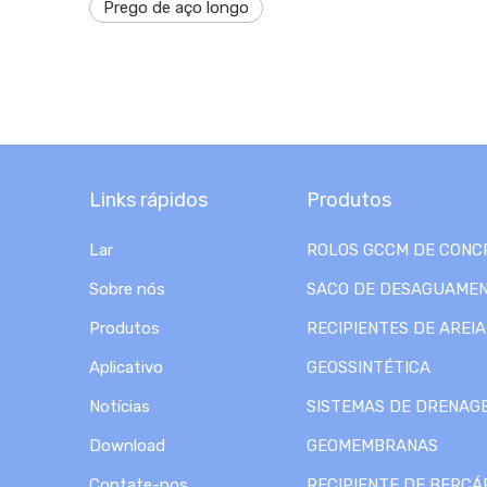
Prego de aço longo
Links rápidos
Produtos
Lar
ROLOS GCCM DE CONC
Sobre nós
SACO DE DESAGUAME
Produtos
RECIPIENTES DE AREIA
Aplicativo
GEOSSINTÉTICA
Notícias
SISTEMAS DE DRENAG
Download
GEOMEMBRANAS
Contate-nos
RECIPIENTE DE BERÇÁ