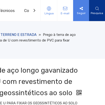
Técnicos
Contate-nos
Seguir
Pesquisa
Língua
E-mail
 AUXILIARES
E DE EROSÃO
 de aquecimento elétrico de geomembrana
e controle de erosão de fibra natural
o de drenagem Geonet Modelo 3D
de vegetação tecido PP HPTRM
e reforço de grama HDPE 3D
dos de lodo geotêxtil
al de Nylon Modelo 3D
de solda de geomembrana
TERRENO E ESTRADA
»
Prego à terra de aço
 de U com revestimento de PVC para fixar
de aço longo gavanizado
 com revestimento de
 geossintéticos ao solo
E U PARA FIXAR OS GEOSSINTÉTICOS AO SOLO