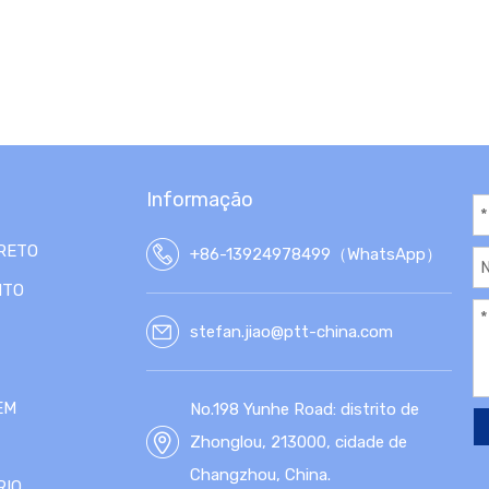
Informação
RETO
+86-13924978499（WhatsApp）
NTO
stefan.jiao@ptt-china.com
EM
No.198 Yunhe Road: distrito de
Zhonglou, 213000, cidade de
Changzhou, China.
RIO