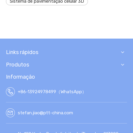
Sistema de pavimentação celular 3D
Links rápidos
Produtos
Informação
+86-13924978499（WhatsApp）
stefan.jiao@ptt-china.com