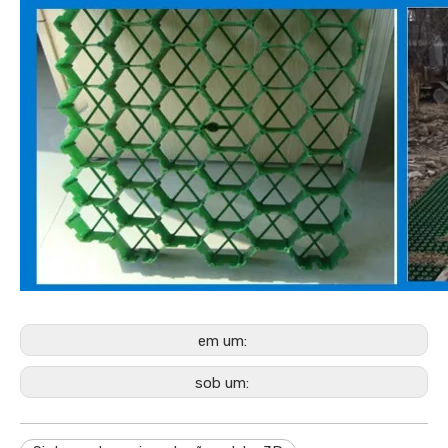
em um:
sob um: