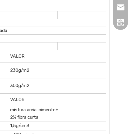
stefan.
çada
VALOR
230g/m2
300g/m2
VALOR
mistura areia-cimento+
2% fibra curta
1,5g/cm3