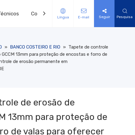
Técnicos
Contate-nos
Seguir
Pesquisa
Língua
E-mail
 AUXILIARES
E DE EROSÃO
 de aquecimento elétrico de geomembrana
e controle de erosão de fibra natural
o de drenagem Geonet Modelo 3D
de vegetação tecido PP HPTRM
e reforço de grama HDPE 3D
dos de lodo geotêxtil
al de Nylon Modelo 3D
de solda de geomembrana
O
»
BANCO COSTEIRO E RIO
»
Tapete de controle
o GCCM 13mm para proteção de encostas e forro de
ontrole de erosão permanente em
DE
trole de erosão de
M 13mm para proteção de
ro de valas para oferecer