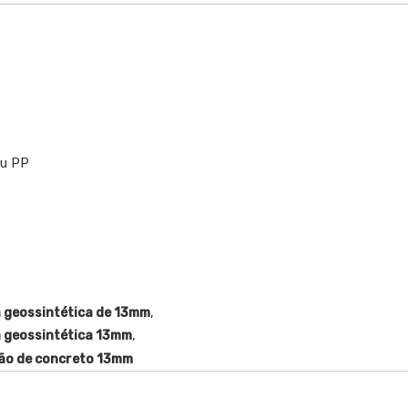
ou PP
,
a geossintética de 13mm
,
a geossintética 13mm
são de concreto 13mm