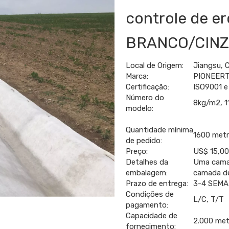
controle de e
BRANCO/CIN
Local de Origem:
Jiangsu, 
Marca:
PIONEER
Certificação:
ISO9001 e
Número do
8kg/m2, 1
modelo:
Quantidade mínima
1600 met
de pedido:
Preço:
US$ 15,00
Detalhes da
Uma camad
embalagem:
camada de
Prazo de entrega:
3-4 SEM
Condições de
L/C, T/T
pagamento:
Capacidade de
2.000 met
fornecimento: