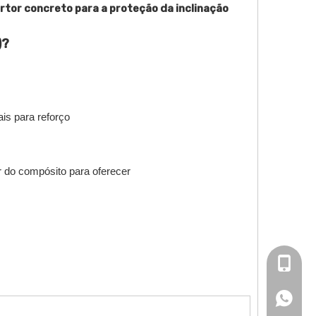
tor concreto para a proteção da inclinação
)?
is para reforço
r do compósito para oferecer
+86-13
+86-13