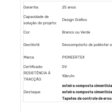
Garantia:
25 anos
Capacidade de
Design Gráfico
solução do projeto:
Cor:
Branco ou Verde
Geotêxtil:
Geocompósito de poliéster 
Marca:
PIONEERTEX
Certificado:
GV
RESISTÊNCIA À
10kn/m
TRACÇÃO:
esteira composta cimentíci
Destaque:
esteira composta cimentíci
Tapetes de controle de ero