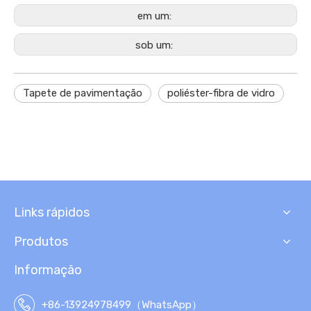
em um:
sob um:
Tapete de pavimentação
poliéster-fibra de vidro
Links rápidos
Produtos
Informação
+86-13924978499（WhatsApp）