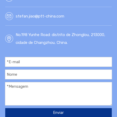
stefan.jiao@ptt-china.com
No.198 Yunhe Road: distrito de Zhonglou, 213000,
cidade de Changzhou, China.
Enviar