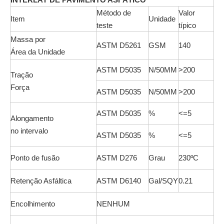
Método de
Valor
Item
Unidade
teste
típico
Massa por
ASTM D5261
GSM
140
Área da Unidade
ASTM D5035
N/50MM
>200
Tração
Força
ASTM D5035
N/50MM
>200
ASTM D5035
%
<=5
Alongamento
no intervalo
ASTM D5035
%
<=5
Ponto de fusão
ASTM D276
Grau
230ºC
Retenção Asfáltica
ASTM D6140
Gal/SQY
0.21
Encolhimento
NENHUM