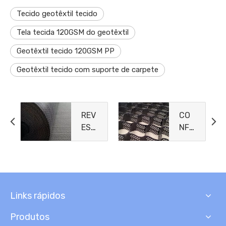
Tecido geotêxtil tecido
Tela tecida 120GSM do geotêxtil
Geotêxtil tecido 120GSM PP
Geotêxtil tecido com suporte de carpete
REV
CO
EST
NFI
IME
NA
NTO
MEN
S
TO
DE
CEL
ARG
ULA
Links rápidos
ILA
R
GEO
Produtos
SSI