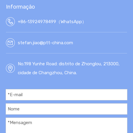
NTÉ
Informação
TIC
A
+86-13924978499（WhatsApp）
stefan.jiao@ptt-china.com
No.198 Yunhe Road: distrito de Zhonglou, 213000,
cidade de Changzhou, China.