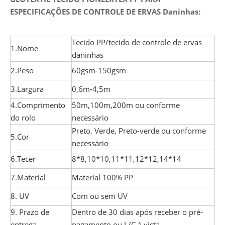
ESPECIFICAÇÕES DE CONTROLE DE ERVAS Daninhas:
Tecido PP/tecido de controle de ervas
1.Nome
daninhas
2.Peso
60gsm-150gsm
3.Largura
0,6m-4,5m
4.Comprimento
50m,100m,200m ou conforme
do rolo
necessário
Preto, Verde, Preto-verde ou conforme
5.Cor
necessário
6.Tecer
8*8,10*10,11*11,12*12,14*14
7.Material
Material 100% PP
8. UV
Com ou sem UV
9. Prazo de
Dentro de 30 dias após receber o pré-
entrega
pagamento ou L/C à vista