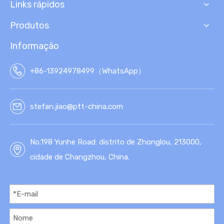
Links rápidos
ILA
R
GEO
Produtos
SSI
NTÉ
Informação
TIC
A
+86-13924978499（WhatsApp）
stefan.jiao@ptt-china.com
No.198 Yunhe Road: distrito de Zhonglou, 213000,
cidade de Changzhou, China.