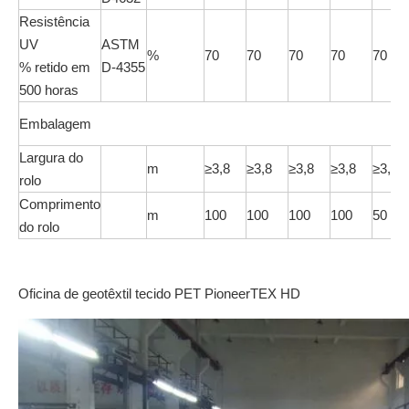
Resistência
UV
ASTM
%
70
70
70
70
70
% retido em
D-4355
500 horas
Embalagem
Largura do
m
≥3,8
≥3,8
≥3,8
≥3,8
≥3,8
rolo
Comprimento
m
100
100
100
100
50
do rolo
Oficina de geotêxtil tecido PET PioneerTEX HD