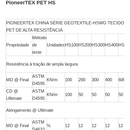
PioneerTEX PET HS
PIONEERTEX CHINA SÉRIE GEOTEXTILE-HSWG TECIDO
PET DE ALTA RESISTÊNCIA
Método
Propriedade
de
Unidades
HS100
HS200
HS300
HS400
HS60
teste
Resistência à tração de ampla largura
ASTM
MD @ Final
KN/m
100
200
300
400
600
D4595
CD @
ASTM
KN/m
100
50
50
50
50
Ultimate
D4595
Alongamento @ Ultimate
ASTM
MD @ Final
%
12
12
12
12
12
D4632