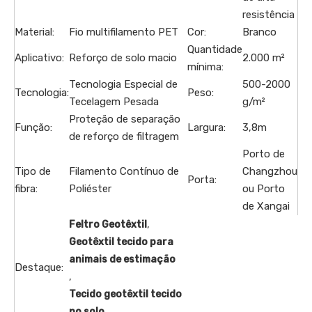
resistência
Material:
Fio multifilamento PET
Cor:
Branco
Quantidade
Aplicativo:
Reforço de solo macio
2.000 m²
mínima:
Tecnologia Especial de
500-2000
Tecnologia:
Peso:
Tecelagem Pesada
g/m²
Proteção de separação
Função:
Largura:
3,8m
de reforço de filtragem
Porto de
Tipo de
Filamento Contínuo de
Changzhou
Porta:
fibra:
Poliéster
ou Porto
de Xangai
,
Feltro Geotêxtil
Geotêxtil tecido para
animais de estimação
Destaque:
,
Tecido geotêxtil tecido
no solo