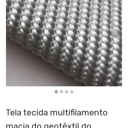
Tela tecida multifilamento
macia do geotêxtil do