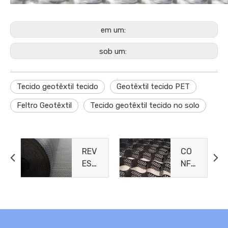
em um:
sob um:
Tecido geotêxtil tecido
Geotêxtil tecido PET
Feltro Geotêxtil
Tecido geotêxtil tecido no solo
REV
CO
EST
NFI
IME
NA
NTO
MEN
S
TO
DE
CEL
ARG
ULA