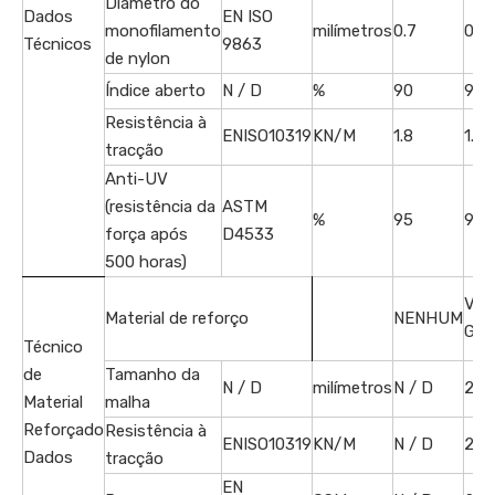
Diâmetro do
Dados
EN ISO
monofilamento
milímetros
0.7
0.7
Técnicos
9863
de nylon
Índice aberto
N / D
%
90
90
Resistência à
ENISO10319
KN/M
1.8
1.8
tracção
Anti-UV
(resistência da
ASTM
%
95
95
força após
D4533
500 horas)
Vid
Material de reforço
NENHUM
Geo
Técnico
de
Tamanho da
N / D
milímetros
N / D
25,
Material
malha
Reforçado
Resistência à
ENISO10319
KN/M
N / D
25
Dados
tracção
EN