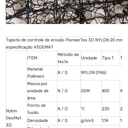
Tapete de controle de erosão PioneerTex 3D NYLON 20 mm d
especificação VEGEMAT
Método de
ITEM
Unidade
Tipo 1
Tip
teste
Material
N / D
NYLON (PA6)
Polímero
Massa por
unidade de
N / D
GSM
400
400
área
Ponto de
N / D
℃
220
220
Nylon
fusão
GeoMat
Densidade
N / D
g/cm3
1.14
1.14
3D