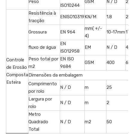
Peso
GSM
N / D
200
ISO10244
Resistência à
ENISO10319
KN/M
1.8
27
tracção
mm( +/-
Grossura
EN 964
10-17mm
17
4)
EN
fluxo de água
EM
N / D
4-6
ISO12958
Peso total por
EN ISO
Controle
GSM
400
600
m2
9684
de Erosão
Composta
Dimensões da embalagem
Esteira
Comprimento
N / D
m
25
por rolo
Largura por
N / D
m
2
rolo
Metro
Quadrado
N / D
m2
50
Total